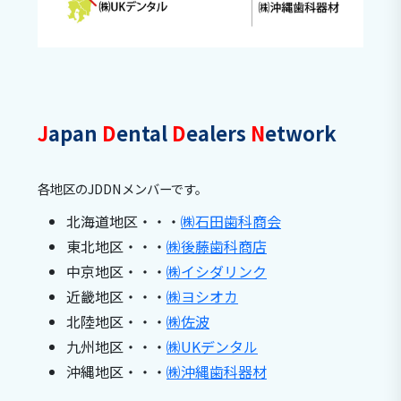
J
apan
D
ental
D
ealers
N
etwork
各地区のJDDNメンバーです。
北海道地区・・・
㈱石田歯科商会
東北地区・・・
㈱後藤歯科商店
中京地区・・・
㈱イシダリンク
近畿地区・・・
㈱ヨシオカ
北陸地区・・・
㈱佐波
九州地区・・・
㈱UKデンタル
沖縄地区・・・
㈱沖縄歯科器材